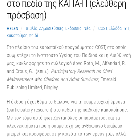
στο πεδίο της ΚΑΠΑ-Π (ελεύθερη
πρόσβαση)
Βιβλία
,
Δημοσιεύσεις
,
Εκδόσεις
,
Νέα
COST
,
Ελλάδα
,
ΙΥΠ
,
HELEN
κακοποίηση
,
παιδί
Στο πλαίσιο του ευρωπαϊκού προγράμματος COST, στο οποίο
συμμετέχει το Ινστιτούτο Υγείας του Παιδιού και η Διεύθυνσή
μας, κυκλοφόρησε το συλλογικό έργο Roth, M., Alfandari, R.
and Crous, G. (επιμ.),
Participatory Research on Child
Maltreatment with Children and Adult Survivors
,
Emerald
Publishing Limited, Bingley.
Η έκδοση έχει θέμα το διάλογο για τη συμμετοχική έρευνα
(participatory research) στο πεδίο της παιδικής κακοποίησης.
Με τον τόμο αυτό φωτίζονται όλες οι παράμετροι και τα
πλεονεκτήματα που η συμμετοχή ως ανθρώπινο δικαίωμα
μπορεί και προσφέρει στην κοινότητα των ερευνητών αλλά