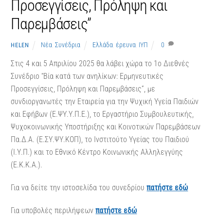
Προσεγγίσεις, Πρόληψη και
Παρεμβάσεις”
Νέα
,
Συνέδρια
Ελλάδα
,
έρευνα
,
ΙΥΠ
0
HELEN
Στις 4 και 5 Απριλίου 2025 θα λάβει χώρα το 1ο Διεθνές
Συνέδριο “Βία κατά των ανηλίκων: Ερμηνευτικές
Προσεγγίσεις, Πρόληψη και Παρεμβάσεις”, με
συνδιοργανωτές την Εταιρεία για την Ψυχική Υγεία Παιδιών
και Εφήβων (Ε.ΨΥ.Υ.Π.Ε.), το Εργαστήριο Συμβουλευτικής,
Ψυχοκοινωνικής Υποστήριξης και Κοινοτικών Παρεμβάσεων
Πα.Δ.Α. (Ε.ΣΥ.ΨΥ.ΚΟΠ), το Ινστιτούτο Υγείας του Παιδιού
(Ι.Υ.Π.) και το Εθνικό Κέντρο Κοινωνικής Αλληλεγγύης
(Ε.Κ.Κ.Α.).
Για να δείτε την ιστοσελίδα του συνεδρίου
πατήστε εδώ
Για υποβολές περιλήψεων
πατήστε εδώ