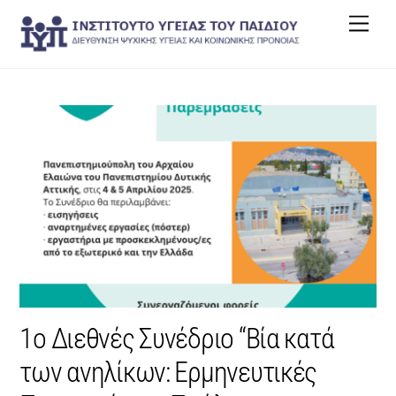
Skip
Men
to
content
1ο Διεθνές Συνέδριο “Βία κατά
των ανηλίκων: Ερμηνευτικές