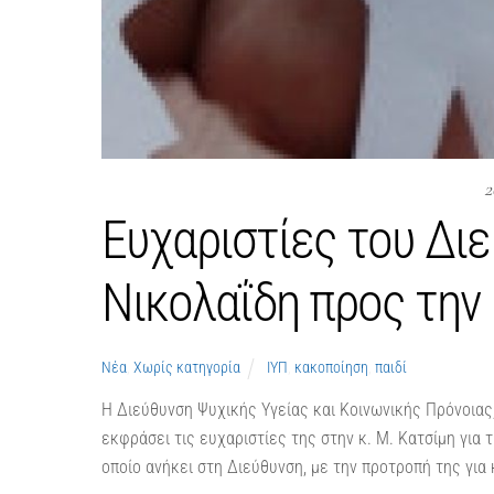
2
Ευχαριστίες του Δι
Νικολαΐδη προς την 
Νέα
,
Χωρίς κατηγορία
ΙΥΠ
,
κακοποίηση
,
παιδί
Η Διεύθυνση Ψυχικής Υγείας και Κοινωνικής Πρόνοιας,
εκφράσει τις ευχαριστίες της στην κ. Μ. Κατσίμη για
οποίο ανήκει στη Διεύθυνση, με την προτροπή της για