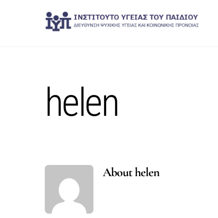
Skip
to
content
helen
About
helen