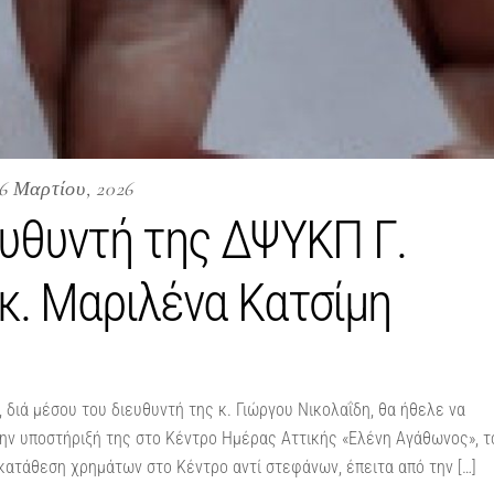
6 Μαρτίου, 2026
ευθυντή της ΔΨΥΚΠ Γ.
κ. Μαριλένα Κατσίμη
 διά μέσου του διευθυντή της κ. Γιώργου Νικολαΐδη, θα ήθελε να
 την υποστήριξή της στο Κέντρο Ημέρας Αττικής «Ελένη Αγάθωνος», τ
 κατάθεση χρημάτων στο Κέντρο αντί στεφάνων, έπειτα από την […]