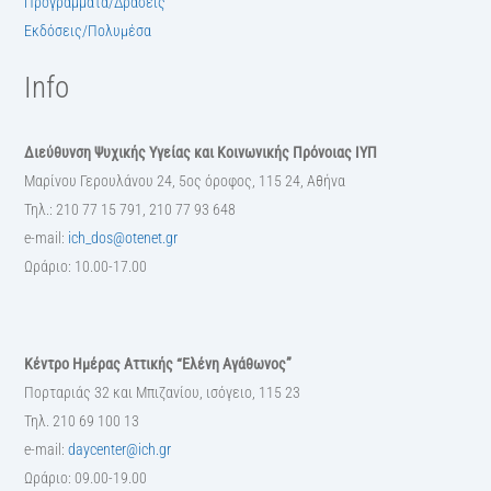
Προγράμματα/Δράσεις
Εκδόσεις/Πολυμέσα
Info
Διεύθυνση Ψυχικής Υγείας και Κοινωνικής Πρόνοιας ΙΥΠ
Μαρίνου Γερουλάνου 24, 5ος όροφος, 115 24, Αθήνα
Τηλ.: 210 77 15 791, 210 77 93 648
e-mail:
ich_dos@otenet.gr
Ωράριο: 10.00-17.00
Κέντρο Ημέρας Αττικής “Ελένη Αγάθωνος”
Πορταριάς 32 και Μπιζανίου, ισόγειο, 115 23
Τηλ. 210 69 100 13
e-mail:
daycenter@ich.gr
Ωράριο: 09.00-19.00