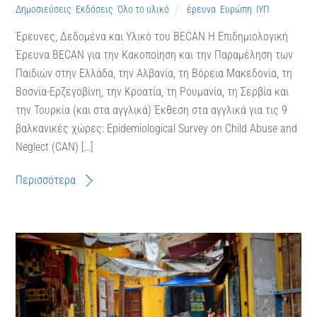
Δημοσιεύσεις
,
Εκδόσεις
,
Όλο το υλικό
έρευνα
,
Ευρώπη
,
ΙΥΠ
Έρευνες, Δεδομένα και Υλικό του BECAN Η Επιδημιολογική
Έρευνα BECAN για την Κακοποίηση και την Παραμέληση των
Παιδιών στην Ελλάδα, την Αλβανία, τη Βόρεια Μακεδονία, τη
Βοσνία-Ερζεγοβίνη, την Κροατία, τη Ρουμανία, τη Σερβία και
την Τουρκία (και στα αγγλικά) Έκθεση στα αγγλικά για τις 9
βαλκανικές χώρες: Epidemiological Survey on Child Abuse and
Neglect (CAN) […]
Περισσότερα