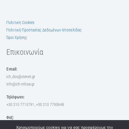
Πολιτική Cookies
Πολιτική Προστασίας Δεδομένων Ιστοσελίδας
Όροι Χρήσης
Επικοινωνία
E-mail:
ich_dos@otenet.gr
info@ich-mhsw.gr
Τηλέφωνο:
+30 210 7715791, +30 210 7793648
Φαξ:
+30 210 7793648
Χρησιμοποιούμε cookies για να σας προσφέρουμε την