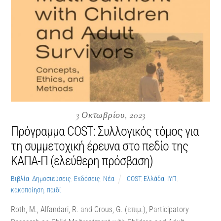
3 Οκτωβρίου, 2023
Πρόγραμμα COST: Συλλογικός τόμος για
τη συμμετοχική έρευνα στο πεδίο της
ΚΑΠΑ-Π (ελεύθερη πρόσβαση)
Βιβλία
,
Δημοσιεύσεις
,
Εκδόσεις
,
Νέα
COST
,
Ελλάδα
,
ΙΥΠ
,
κακοποίηση
,
παιδί
Roth, M., Alfandari, R. and Crous, G. (επιμ.), Participatory