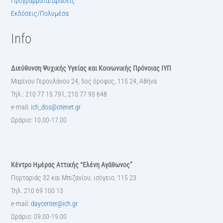
Προγράμματα/Δράσεις
Εκδόσεις/Πολυμέσα
Info
Διεύθυνση Ψυχικής Υγείας και Κοινωνικής Πρόνοιας ΙΥΠ
Μαρίνου Γερουλάνου 24, 5ος όροφος, 115 24, Αθήνα
Τηλ.: 210 77 15 791, 210 77 93 648
e-mail:
ich_dos@otenet.gr
Ωράριο: 10.00-17.00
Κέντρο Ημέρας Αττικής “Ελένη Αγάθωνος”
Πορταριάς 32 και Μπιζανίου, ισόγειο, 115 23
Τηλ. 210 69 100 13
e-mail:
daycenter@ich.gr
Ωράριο: 09.00-19.00