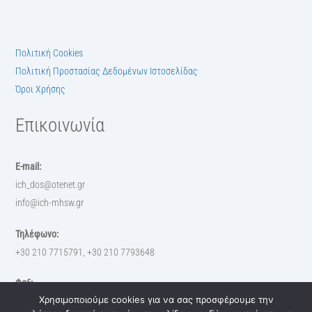
Πολιτική Cookies
Πολιτική Προστασίας Δεδομένων Ιστοσελίδας
Όροι Χρήσης
Επικοινωνία
E-mail:
ich_dos@otenet.gr
info@ich-mhsw.gr
Τηλέφωνο:
+30 210 7715791, +30 210 7793648
Φαξ:
Χρησιμοποιούμε cookies για να σας προσφέρουμε την
+30 210 7793648