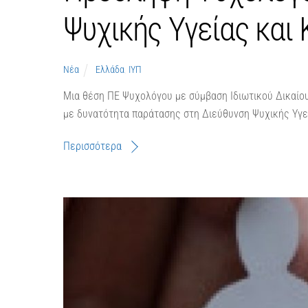
Ψυχικής Υγείας και
Νέα
Ελλάδα
,
ΙΥΠ
Μια θέση ΠΕ Ψυχολόγου με σύμβαση Ιδιωτικού Δικαίο
με δυνατότητα παράτασης στη Διεύθυνση Ψυχικής Υγεί
Περισσότερα