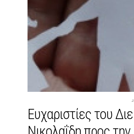
2
Ευχαριστίες του Δι
Νικολαΐδη προς την 