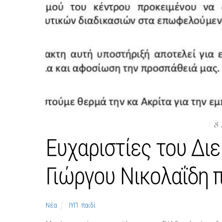
8 
Ευχαριστίες του Δι
Γιώργου Νικολαΐδη π
Νέα
ΙΥΠ
,
παιδί