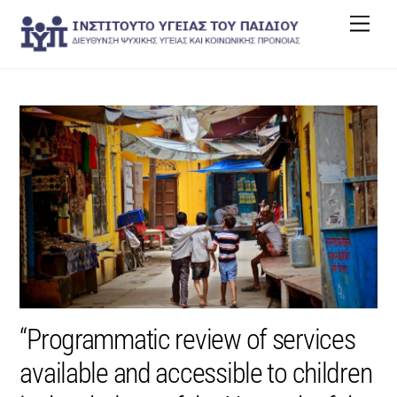
Skip
Men
to
content
“Programmatic review of services
available and accessible to children