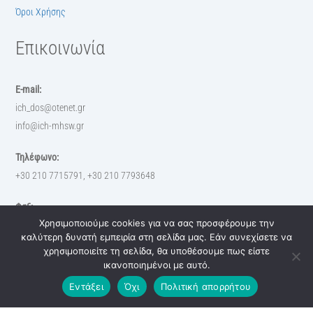
Όροι Χρήσης
Επικοινωνία
E-mail:
ich_dos@otenet.gr
info@ich-mhsw.gr
Τηλέφωνο:
+30 210 7715791, +30 210 7793648
Φαξ:
Χρησιμοποιούμε cookies για να σας προσφέρουμε την
+30 210 7793648
καλύτερη δυνατή εμπειρία στη σελίδα μας. Εάν συνεχίσετε να
χρησιμοποιείτε τη σελίδα, θα υποθέσουμε πως είστε
© 2023 MH.ICH, All rights reserved. Created by
Digital3
ικανοποιημένοι με αυτό.
Back
To
Εντάξει
Όχι
Πολιτική απορρήτου
Top