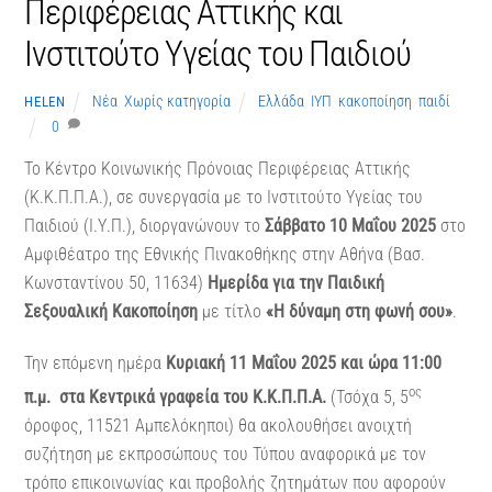
Περιφέρειας Αττικής και
Ινστιτούτο Υγείας του Παιδιού
Νέα
,
Χωρίς κατηγορία
Ελλάδα
,
ΙΥΠ
,
κακοποίηση
,
παιδί
HELEN
0
Το Κέντρο Κοινωνικής Πρόνοιας Περιφέρειας Αττικής
(Κ.Κ.Π.Π.Α.), σε συνεργασία με το Ινστιτούτο Υγείας του
Παιδιού (Ι.Υ.Π.), διοργανώνουν το
Σάββατο 10 Μαΐου 2025
στο
Αμφιθέατρο της Εθνικής Πινακοθήκης στην Αθήνα (Βασ.
Κωνσταντίνου 50, 11634)
Ημερίδα για την Παιδική
Σεξουαλική Κακοποίηση
με τίτλο
«Η δύναμη στη φωνή σου»
.
Την επόμενη ημέρα
Κυριακή 11 Μαΐου 2025 και ώρα 11:00
ος
π.μ. στα Κεντρικά γραφεία του Κ.Κ.Π.Π.Α.
(Τσόχα 5, 5
όροφος, 11521 Αμπελόκηποι) θα ακολουθήσει ανοιχτή
συζήτηση με εκπροσώπους του Τύπου αναφορικά με τον
τρόπο επικοινωνίας και προβολής ζητημάτων που αφορούν