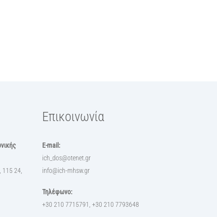
Επικοινωνία
ωνικής
E-mail:
ich_dos@otenet.gr
 115 24,
info@ich-mhsw.gr
Τηλέφωνο:
+30 210 7715791, +30 210 7793648