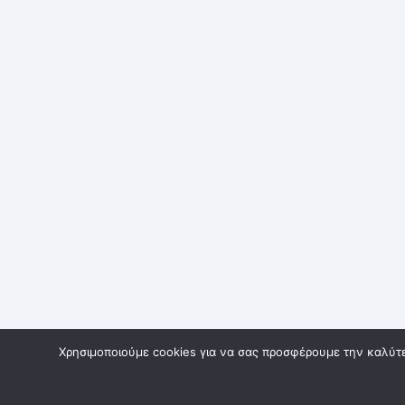
Χρησιμοποιούμε cookies για να σας προσφέρουμε την καλύτερ
© 2023 MH.ICH, All rights reserved. Created by
Digital3