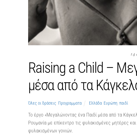
14
Raising a Child – Μ
μέσα από τα Κάγκελ
Όλες οι δράσεις
,
Προγραμματα
Ελλάδα
,
Ευρώπη
,
παιδί
Το έργο «Μεγαλώνοντας ένα Παιδί μέσα από τα Κάγκελ
Ρουμανία με επίκεντρο τις φυλακισμένες μητέρες κα
φυλακισμένων γονιών.