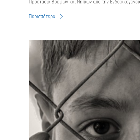
Προστασία Βρεφών και Νηπίων από την Ενδοοικογενει
Περισσότερα