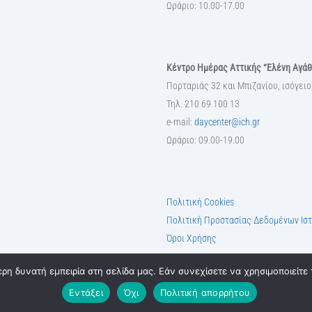
Ωράριο: 10.00-17.00
Κέντρο Ημέρας Αττικής “Ελένη Αγά
Πορταριάς 32 και Μπιζανίου, ισόγειο
Τηλ. 210 69 100 13
e-mail:
daycenter@ich.gr
Ωράριο: 09.00-19.00
Πολιτική Cookies
Πολιτική Προστασίας Δεδομένων Ισ
Όροι Χρήσης
η δυνατή εμπειρία στη σελίδα μας. Εάν συνεχίσετε να χρησιμοποιείτε 
Εντάξει
Όχι
Πολιτική απορρήτου