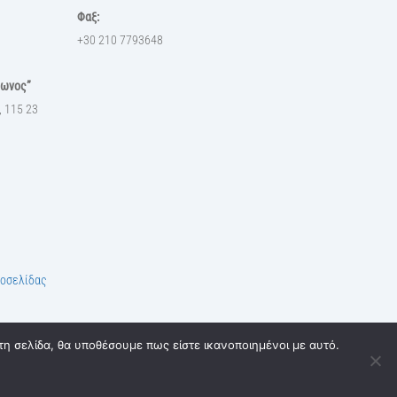
Φαξ:
+30 210 7793648
θωνος”
, 115 23
τοσελίδας
τη σελίδα, θα υποθέσουμε πως είστε ικανοποιημένοι με αυτό.
Back
To
Top