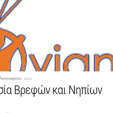
 Ιανουαρίου, 2012
σία Βρεφών και Νηπίων